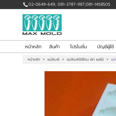
02-0649-649; 081-3787-987;081-1458505
เข้าสู่
ระบบ
|
สมัคร
สมาชิก
หน้าหลัก
สินค้า
โปรโมชั่น
บัญชีผู้ใช้
สินค้าที่สนใจ
( 0 )
หน้าหลัก
>
แม่พิมพ์
>
แม่พิมพ์ซิลิโคน ผัก ผลไม้
>
แม่
หน้าหลัก
สินค้า
โปรโมชั่น
บัญชีผู้ใช้
รับทำแม่พิมพ์สบู่
ติดต่อเรา
ขั้นตอนการสั่งซื้อ
แจ้งชำระเงิน
ข่าวสาร