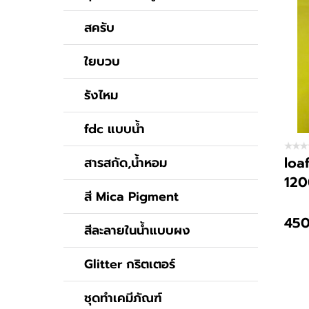
สครับ
ใยบวบ
รังไหม
fdc แบบน้ำ
loa
สารสกัด,น้ำหอม
120
สี Mica Pigment
450
สีละลายในน้ำแบบผง
Glitter กริตเตอร์
ชุดทำเคมีภัณฑ์