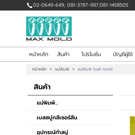
02-0649-649; 081-3787-987;081-1458505
เข้าสู่
ระบบ
|
สมัคร
สมาชิก
หน้าหลัก
สินค้า
โปรโมชั่น
บัญชีผู้ใช้
สินค้าที่สนใจ
( 0 )
หน้าหลัก
>
แม่พิมพ์
>
แม่พิมพ์ loaf mold
หน้าหลัก
สินค้า
โปรโมชั่น
สินค้า
บัญชีผู้ใช้
รับทำแม่พิมพ์สบู่
แม่พิมพ์...
ติดต่อเรา
ขั้นตอนการสั่งซื้อ
เบสสบู่กลีเซอร์ลีน
แจ้งชำระเงิน
ข่าวสาร
อุปกรณ์ทำสบู่